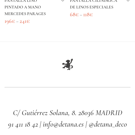
PANTALLA LINO
PANTALLA CILÍNDRICA
PINTADO A MANO
DE LINOS ESPECIALES
68
€
118
€
MERCEDES PARAGES
–
196
€
241
€
–
C/ Gutiérrez Solana, 8. 28036 MADRID
91 411 18 42 | info@detana.es | @detana_deco