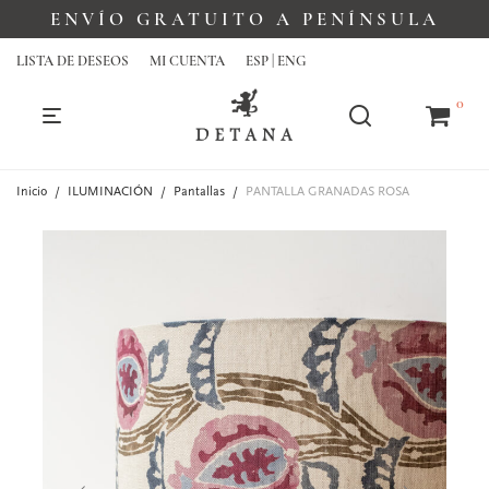
ENVÍO GRATUITO A PENÍNSULA
LISTA DE DESEOS
MI CUENTA
ESP | ENG
0
Inicio
/
ILUMINACIÓN
/
Pantallas
/
PANTALLA GRANADAS ROSA