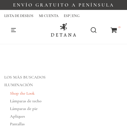
ENVÍO GRATUITO A PENÍNSULA
LISTA DE DESEOS
MI CUENTA
ESP | ENG
0
LOS MÁS BUSCADOS
ILUMINACIÓN
Shop the Look
Lámparas de techo
Lámparas de pie
Apliques
Pantallas