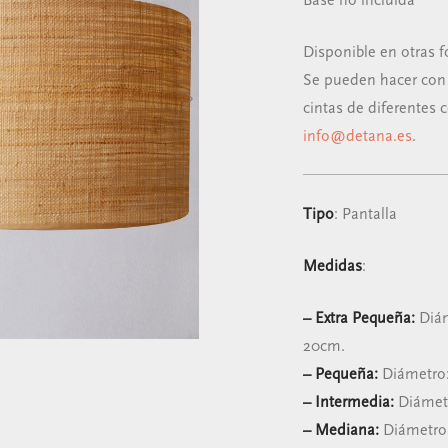
Base no incluida
Disponible en otras 
Se pueden hacer con 
cintas de diferentes 
info@detana.es
.
Tipo
: Pantalla
Medidas
:
– Extra Pequeña:
Diám
20cm.
– Pequeña:
Diámetro:
– Intermedia:
Diámetr
– Mediana:
Diámetro 