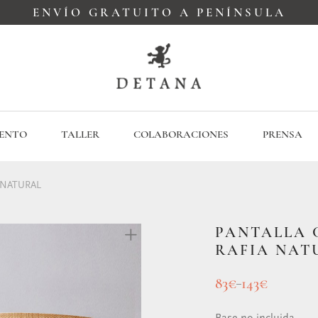
ENVÍO GRATUITO A PENÍNSULA
ENTO
TALLER
COLABORACIONES
PRENSA
 NATURAL
PANTALLA 
RAFIA NAT
83
€
143
€
–