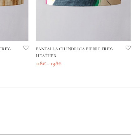
FREY-
PANTALLA CILÍNDRICA PIERRE FREY-
HEATHER
118
€
198
€
–