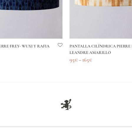
ERRE FREY- WUXI Y RAFIA
PANTALLA CILÍNDRICA PIERRE 
LEANDRE AMARILLO
95
€
165
€
–