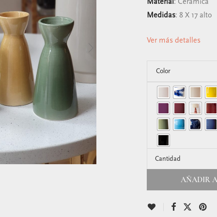
Material
: Cerámica
Medidas
: 8 X 17 alto
Ver más detalles
Color
Cantidad
AÑADIR A