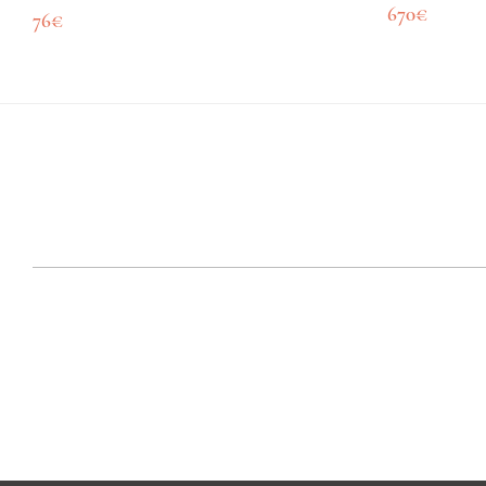
670
€
76
€