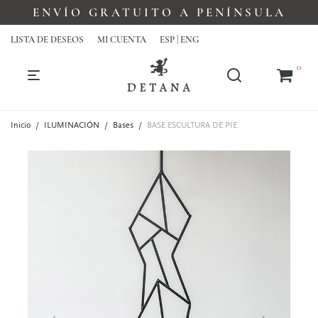
ENVÍO GRATUITO A PENÍNSULA
LISTA DE DESEOS
MI CUENTA
ESP | ENG
0
Inicio
/
ILUMINACIÓN
/
Bases
/
BASE ESCULTURA DE PIE