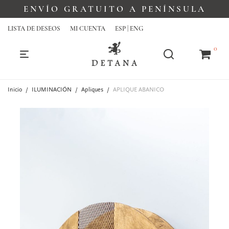
ENVÍO GRATUITO A PENÍNSULA
LISTA DE DESEOS
MI CUENTA
ESP | ENG
0
Inicio
/
ILUMINACIÓN
/
Apliques
/
APLIQUE ABANICO