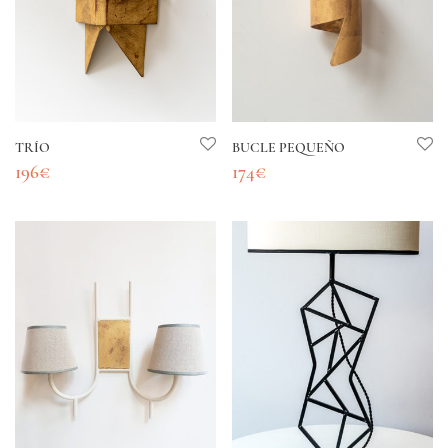
TRÍO
BUCLE PEQUEÑO
196
€
174
€