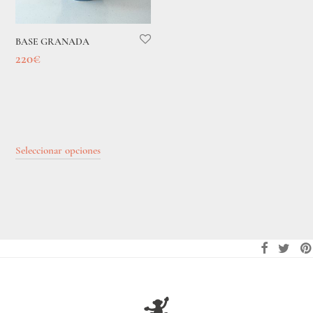
BASE GRANADA
220
€
Seleccionar opciones
Este
producto
tiene
múltiples
variantes.
Las
opciones
se
pueden