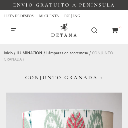
ENVÍO GRATUITO A PENÍNSULA
LISTA DE DESEOS
MI CUENTA
ESP | ENG
0
Inicio
/
ILUMINACIÓN
/
Lámparas de sobremesa
/
CONJUNTO
GRANADA 1
CONJUNTO GRANADA 1