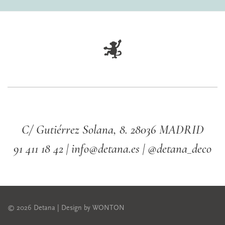
C/ Gutiérrez Solana, 8. 28036 MADRID
91 411 18 42 | info@detana.es | @detana_deco
©
2026
Detana | Design by
WONTON