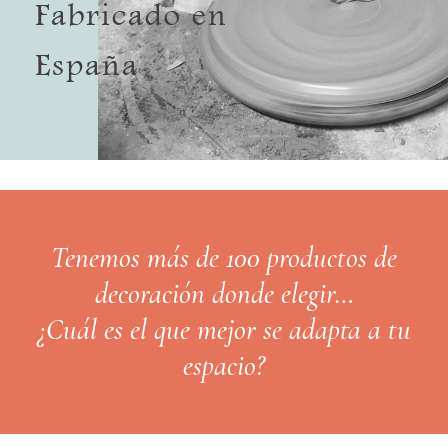
Fabricado en
España
Tenemos más de 100 productos de
decoración donde elegir…
¿Cuál es el que mejor se adapta a tu
espacio?